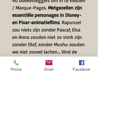
40 boekenleggers om in te kleuren
/ Marque-Pages.
Metgezellen zijn
essentiële personages in Disney-
en Pixar-animatiefilms
. Rapunzel
zou niets zijn zonder Pascal; Elsa
en Anna zouden niet zo sterk zijn
zonder Olaf; zonder Mushu zouden
we niet zoveel lachen... Vind de
meest trouwe metgezellen van de
helden in 40 nieuwe kleurpagina's.
Phone
Email
Facebook
Contact Info
+32 497 39 71 63
info@hilset-creative.be