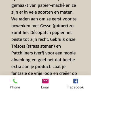
gemaakt van papier-maché en ze
zijn er in vele soorten en maten.
We raden aan om ze eerst voor te
bewerken met Gesso (primer) zo
komt het Décopatch papier het
beste tot zijn recht. Gebruik onze
Trésors (strass stenen) en
Patchliners (verf) voor een mooie
afwerking en geef net dat beetje
extra aan je product. Laat je
fantasie de vrije loop en creëer op
een eenvoudige manier de
mooiste producten helemaal naar
Phone
Email
Facebook
jouw eigen unieke smaak.
Contact Info