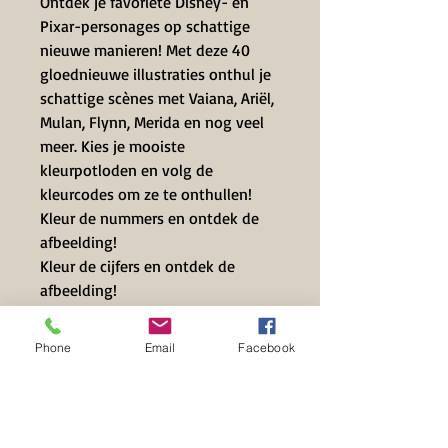
Ontdek je favoriete Disney- en
Pixar-personages op schattige
nieuwe manieren! Met deze 40
gloednieuwe illustraties onthul je
schattige scènes met Vaiana, Ariël,
Mulan, Flynn, Merida en nog veel
meer. Kies je mooiste
kleurpotloden en volg de
kleurcodes om ze te onthullen!
Kleur de nummers en ontdek de
afbeelding!
Kleur de cijfers en ontdek de
afbeelding!
Taal: Frans
Afmeting: 230 x 230 x 13mm
Phone
Email
Facebook
Pagina’s: 96 kleurprenten 40
Verschijningsdatum: mei 2025