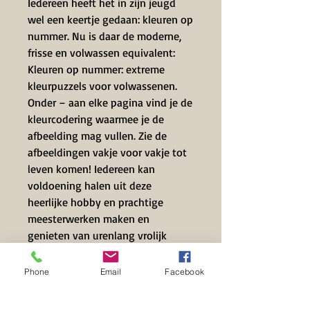
Iedereen heeft het in zijn jeugd
wel een keertje gedaan: kleuren op
nummer. Nu is daar de moderne,
frisse en volwassen equivalent:
Kleuren op nummer: extreme
kleurpuzzels voor volwassenen.
Onder – aan elke pagina vind je de
kleurcodering waarmee je de
afbeelding mag vullen. Zie de
afbeeldingen vakje voor vakje tot
leven komen! Iedereen kan
voldoening halen uit deze
heerlijke hobby en prachtige
meesterwerken maken en
genieten van urenlang vrolijk
entertainment. Ga aan de slag met
stift, fineliner, potlood of verf en
Phone
Email
Facebook
leg de mooiste taferelen bloot.
Kleuren is heerlijk en nu nog