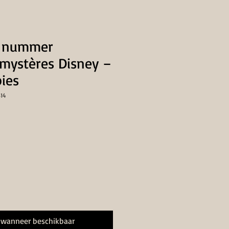
p nummer
 mystères Disney –
bies
14
 wanneer beschikbaar