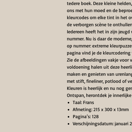
tedere boek. Deze kleine helden
ons met hun moed en de beproe
kleurcodes om elke tint in het 
de verborgen scène te onthullen
Iedereen heeft het in zijn jeugd
nummer. Nu is daar de moderne, 
op nummer: extreme kleurpuzzel
pagina vind je de kleurcodering
Zie de afbeeldingen vakje voor 
voldoening halen uit deze heer
maken en genieten van urenlang 
met stift, fineliner, potlood of v
Kleuren is heerlijk en nu nog ge
Ontspan, herontdek je innerlijke
Taal: Frans
Afmeting: 215 x 300 x 13mm
Pagina’s: 128
Verschijningsdatum: januari 