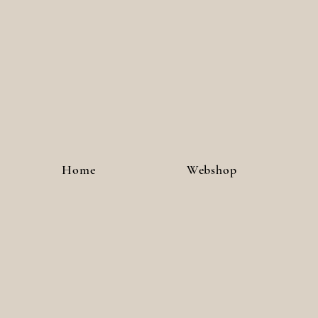
Hilset-Creative: kleur je zen!
Home
Webshop