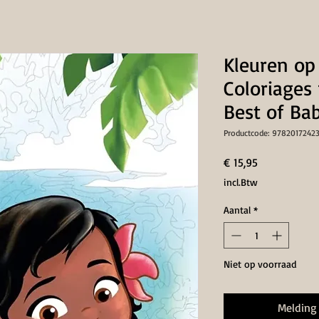
Kleuren o
Coloriages
Best of Ba
Productcode: 97820172423
Prijs
€ 15,95
incl.Btw
Aantal
*
Niet op voorraad
Melding