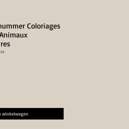
 nummer Coloriages
 Animaux
ires
879
n winkelwagen