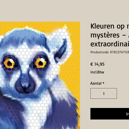
Kleuren op
mystères –
extraordina
Productcode: 9782376712
Prijs
€ 14,95
incl.Btw
Aantal
*
I