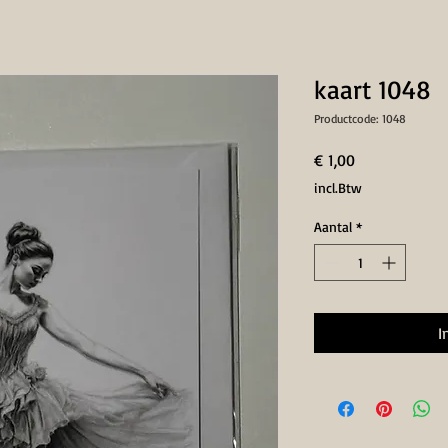
kaart 1048
Productcode: 1048
Prijs
€ 1,00
incl.Btw
Aantal
*
I