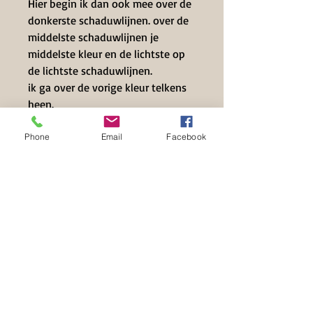
Hier begin ik dan ook mee over de
donkerste schaduwlijnen. over de
middelste schaduwlijnen je
middelste kleur en de lichtste op
de lichtste schaduwlijnen.
ik ga over de vorige kleur telkens
heen.
daarna je gompotlood en blenden
Phone
Email
Facebook
Contact Info
+32 497 39 71 63
info@hilset-creative.be