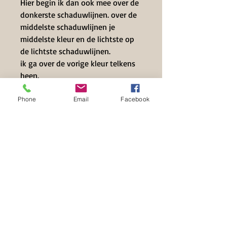
Hier begin ik dan ook mee over de
donkerste schaduwlijnen. over de
middelste schaduwlijnen je
middelste kleur en de lichtste op
de lichtste schaduwlijnen.
ik ga over de vorige kleur telkens
heen.
daarna je gompotlood en blenden
Phone
Email
Facebook
Contact Info
+32 497 39 71 63
info@hilset-creative.be