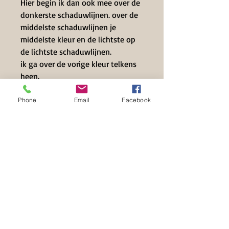
Hier begin ik dan ook mee over de
donkerste schaduwlijnen. over de
middelste schaduwlijnen je
middelste kleur en de lichtste op
de lichtste schaduwlijnen.
ik ga over de vorige kleur telkens
heen.
daarna je gompotlood en blenden
Phone
Email
Facebook
Contact Info
+32 497 39 71 63
info@hilset-creative.be