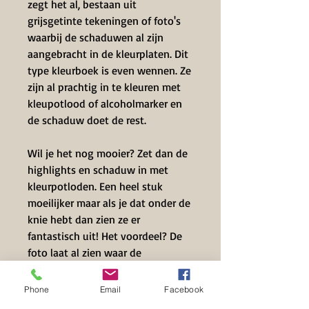
zegt het al, bestaan uit
grijsgetinte tekeningen of foto's
waarbij de schaduwen al zijn
aangebracht in de kleurplaten. Dit
type kleurboek is even wennen. Ze
zijn al prachtig in te kleuren met
kleupotlood of alcoholmarker en
de schaduw doet de rest.
Wil je het nog mooier? Zet dan de
highlights en schaduw in met
kleurpotloden. Een heel stuk
moeilijker maar als je dat onder de
knie hebt dan zien ze er
fantastisch uit! Het voordeel? De
foto laat al zien waar de
schaduwdelen zitten en de
highlights
Phone
Email
Facebook