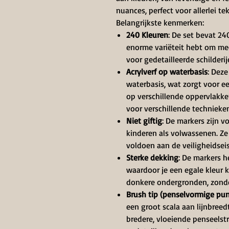
nuances, perfect voor allerlei te
Belangrijkste kenmerken:
240 Kleuren
: De set bevat 24
enorme variëteit hebt om mee
voor gedetailleerde schilderij
Acrylverf op waterbasis
: Deze
waterbasis, wat zorgt voor ee
op verschillende oppervlakken 
voor verschillende technieken
Niet giftig
: De markers zijn vo
kinderen als volwassenen. Ze
voldoen aan de veiligheidsei
Sterke dekking
: De markers 
waardoor je een egale kleur 
donkere ondergronden, zonde
Brush tip (penselvormige pun
een groot scala aan lijnbreed
bredere, vloeiende penseelstr