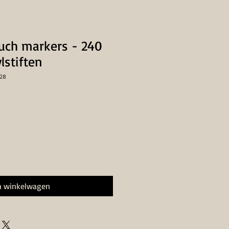
uch markers - 240
lstiften
828
n winkelwagen