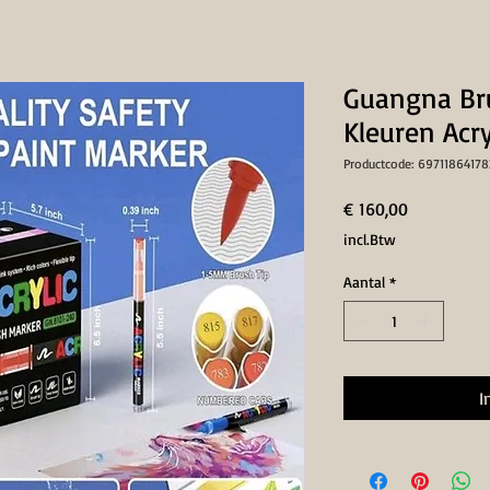
Guangna Br
Kleuren Acry
Productcode: 6971186417
Prijs
€ 160,00
incl.Btw
Aantal
*
I