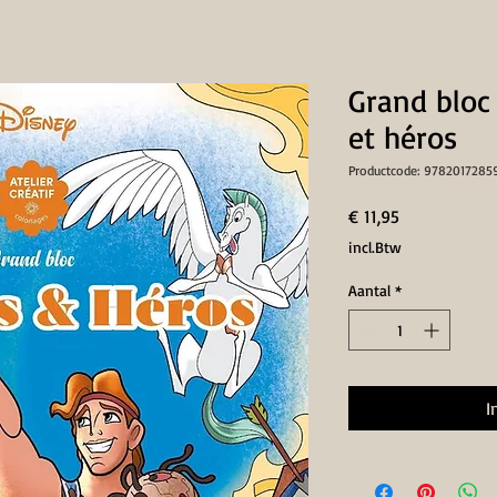
Grand bloc
et héros
Productcode: 9782017285
Prijs
€ 11,95
incl.Btw
Aantal
*
I