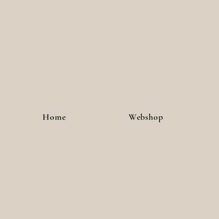
Hilset-Creative: kleur je zen!
Home
Webshop