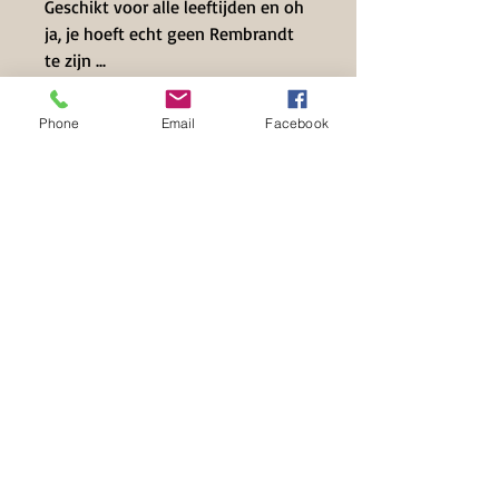
Geschikt voor alle leeftijden en oh
ja, je hoeft echt geen Rembrandt
te zijn ...
Phone
Email
Facebook
Contact Info
+32 497 39 71 63
info@hilset-creative.be
Hooistraat 14
2235 Hulshout