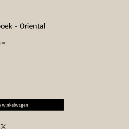
boek - Oriental
2828
n winkelwagen