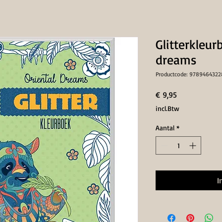
Glitterkleur
dreams
Productcode: 978946432
Prijs
€ 9,95
incl.Btw
Aantal
*
I