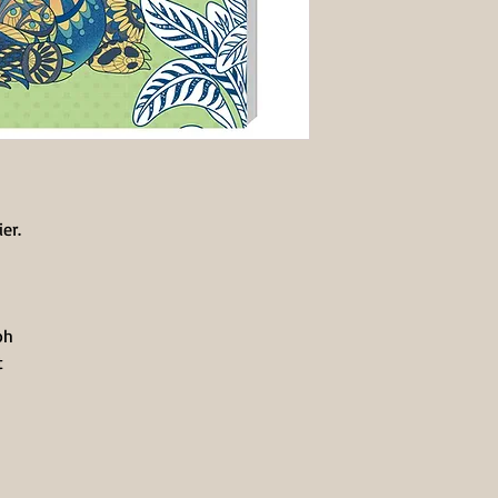
er.
oh
t