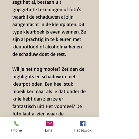
zegt het al, bestaan uit
grijsgetinte tekeningen of foto's
waarbij de schaduwen al zijn
aangebracht in de kleurplaten. Dit
type kleurboek is even wennen. Ze
zijn al prachtig in te kleuren met
kleupotlood of alcoholmarker en
de schaduw doet de rest.
Wil je het nog mooier? Zet dan de
highlights en schaduw in met
kleurpotloden. Een heel stuk
moeilijker maar als je dat onder de
knie hebt dan zien ze er
fantastisch uit! Het voordeel? De
foto laat al zien waar de
schaduwdelen zitten en de
highlights
Phone
Email
Facebook