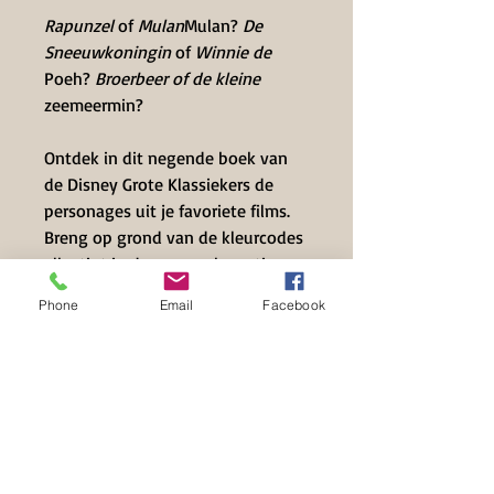
Rapunzel
of
Mulan
Mulan?
De
Sneeuwkoningin
of
Winnie de
Poeh?
Broerbeer of
de kleine
zeemeermin?
Ontdek in dit negende boek van
de Disney Grote Klassiekers de
personages uit je favoriete films.
Breng op grond van de kleurcodes
elke tint in de overeenkomstige
zone aan en laat de afgebeelde
Phone
Email
Facebook
scene zien.
Contact Info