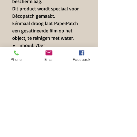
beschermlaag.
Dit product wordt speciaal voor
Décopatch gemaakt.
Eénmaal droog laat PaperPatch
een gesatineerde film op het
object, te reinigen met water.
Inhoud: 70gr
Merk : Décopatch
Phone
Email
Facebook
Contact Info
+32 497 39 71 63
info@hilset-creative.be