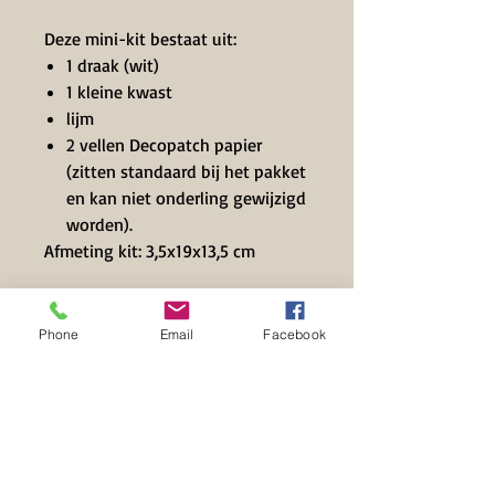
Deze mini-kit bestaat uit:
1 draak (wit)
1 kleine kwast
lijm
2 vellen Decopatch papier
(zitten standaard bij het pakket
en kan niet onderling gewijzigd
worden).
Afmeting kit: 3,5x19x13,5 cm
TIP: Zéér leuk om iemand cadeau
te geven of mee te nemen op
Phone
Email
Facebook
vakantie!
Contact Info