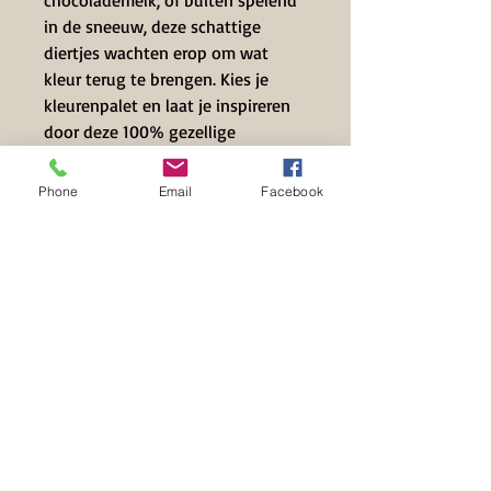
chocolademelk, of buiten spelend
in de sneeuw, deze schattige
diertjes wachten erop om wat
kleur terug te brengen. Kies je
kleurenpalet en laat je inspireren
door deze 100% gezellige
illustraties!
Phone
Email
Facebook
Contact Info
+32 497 39 71 63
info@hilset-creative.be