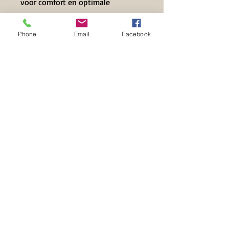
voor comfort en optimale
weergave
Een RECTO-ON-ONE PRINT
- om
Phone
Email
Facebook
hardware te gebruiken zonder
angst om de pagina te doorboren
EEN PERFECT GESCHENK
- voor
kleurinkleurliefhebbers van alle
leeftijden
Contact Info
+32 497 39 71 63
info@hilset-creative.be