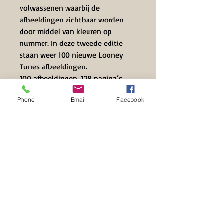
volwassenen waarbij de
afbeeldingen zichtbaar worden
door middel van kleuren op
nummer. In deze tweede editie
staan weer 100 nieuwe Looney
Tunes afbeeldingen.
100 afbeeldingen, 128 pagina’s.
Franstalig.
Phone
Email
Facebook
Contact Info
+32 497 39 71 63
info@hilset-creative.be