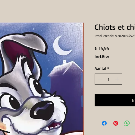
Chiots et ch
Productcode: 9782019452
Prijs
€ 15,95
incl.Btw
Aantal
*
I