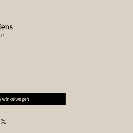
iens
384
n winkelwagen