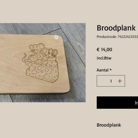
Broodplank 
Productcode: 74222423333
Prijs
€ 14,00
incl.Btw
Aantal
*
I
Broodplank
Gegraveerd standaard