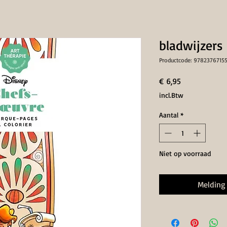
bladwijzers
Productcode: 9782376715
Prijs
€ 6,95
incl.Btw
Aantal
*
Niet op voorraad
Melding