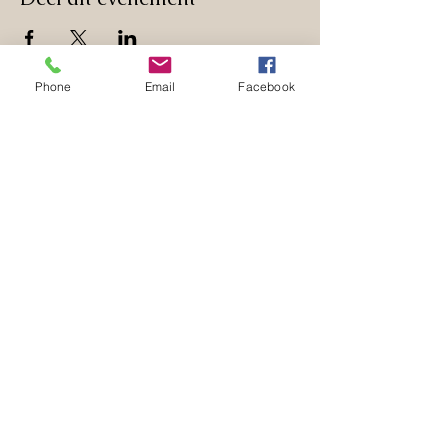
Phone
Email
Facebook
Contact Info
+32 497 39 71 63
info@hilset-creative.be
Hooistraat 14
2235 Hulshout